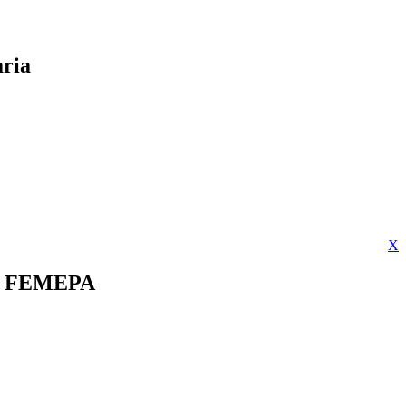
aria
X
s - FEMEPA