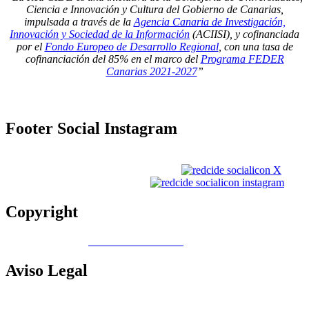
Ciencia e Innovación y Cultura del Gobierno de Canarias,
impulsada a través de la
Agencia Canaria de Investigación,
Innovación y Sociedad de la Información
(ACIISI), y cofinanciada
por el
Fondo Europeo de Desarrollo Regional
, con una tasa de
cofinanciación del 85% en el marco del
Programa FEDER
Canarias 2021-2027
”
Footer
Social Instagram
Copyright
Copyright © 2026
Gobierno de Canarias
Aviso
Legal
Contacto
|
Política de Cookies |
Política LOPD
|
Nota legal
|
Política