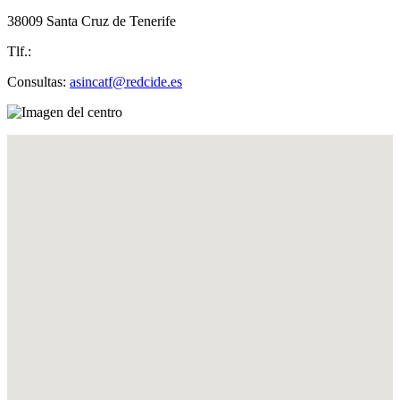
38009 Santa Cruz de Tenerife
Tlf.:
Consultas:
asincatf@redcide.es