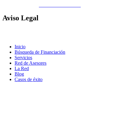
Copyright © 2026
Gobierno de Canarias
Aviso
Legal
Contacto
|
Política de Cookies |
Política LOPD
|
Nota legal
|
Política
de privacidad
Inicio
Búsqueda de Financiación
Servicios
Red de Asesores
La Red
Blog
Casos de éxito