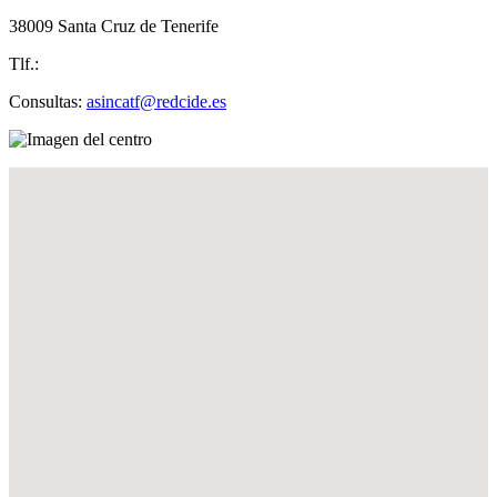
38009 Santa Cruz de Tenerife
Tlf.:
Consultas:
asincatf@redcide.es