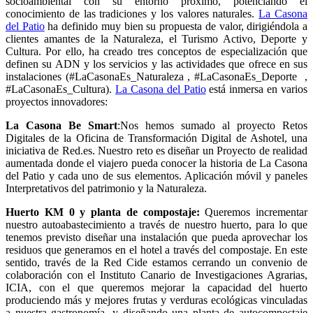
socioambiental con su entorno próximo, potenciando el
conocimiento de las tradiciones y los valores naturales.
La Casona
del Patio
ha definido muy bien su propuesta de valor, dirigiéndola a
clientes amantes de la Naturaleza, el Turismo Activo, Deporte y
Cultura. Por ello, ha creado tres conceptos de especialización que
definen su ADN y los servicios y las actividades que ofrece en sus
instalaciones (#LaCasonaEs_Naturaleza , #LaCasonaEs_Deporte ,
#LaCasonaEs_Cultura).
La Casona del Patio
está inmersa en varios
proyectos innovadores:
La Casona Be Smart
:Nos hemos sumado al proyecto Retos
Digitales de la Oficina de Transformación Digital de Ashotel, una
iniciativa de Red.es. Nuestro reto es diseñar un Proyecto de realidad
aumentada donde el viajero pueda conocer la historia de La Casona
del Patio y cada uno de sus elementos. Aplicación móvil y paneles
Interpretativos del patrimonio y la Naturaleza.
Huerto KM 0 y planta de compostaje:
Queremos incrementar
nuestro autoabastecimiento a través de nuestro huerto, para lo que
tenemos previsto diseñar una instalación que pueda aprovechar los
residuos que generamos en el hotel a través del compostaje. En este
sentido, través de la Red Cide estamos cerrando un convenio de
colaboración con el Instituto Canario de Investigaciones Agrarias,
ICIA, con el que queremos mejorar la capacidad del huerto
produciendo más y mejores frutas y verduras ecológicas vinculadas
a nuestra gastronomía, y diseñando una planta de autocompostaje