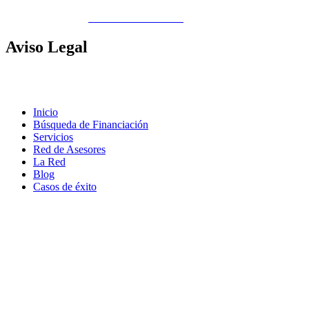
Copyright © 2026
Gobierno de Canarias
Aviso
Legal
Contacto
|
Política de Cookies |
Política LOPD
|
Nota legal
|
Política
de privacidad
Inicio
Búsqueda de Financiación
Servicios
Red de Asesores
La Red
Blog
Casos de éxito