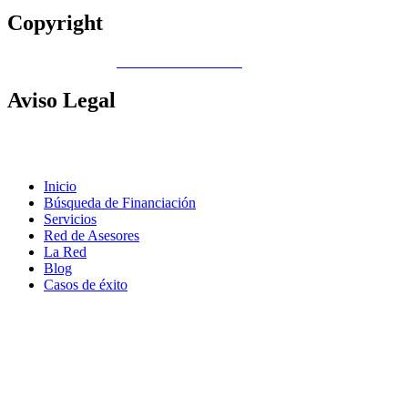
Copyright
Copyright © 2026
Gobierno de Canarias
Aviso
Legal
Contacto
|
Política de Cookies |
Política LOPD
|
Nota legal
|
Política
de privacidad
Inicio
Búsqueda de Financiación
Servicios
Red de Asesores
La Red
Blog
Casos de éxito