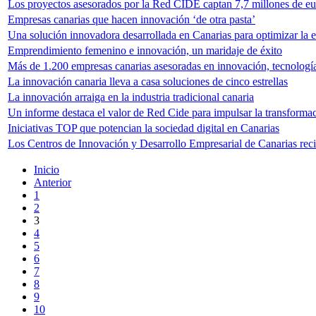
Los proyectos asesorados por la Red CIDE captan 7,7 millones de e
Empresas canarias que hacen innovación ‘de otra pasta’
Una solución innovadora desarrollada en Canarias para optimizar la 
Emprendimiento femenino e innovación, un maridaje de éxito
Más de 1.200 empresas canarias asesoradas en innovación, tecnología
La innovación canaria lleva a casa soluciones de cinco estrellas
La innovación arraiga en la industria tradicional canaria
Un informe destaca el valor de Red Cide para impulsar la transformac
Iniciativas TOP que potencian la sociedad digital en Canarias
Los Centros de Innovación y Desarrollo Empresarial de Canarias rec
Inicio
Anterior
1
2
3
4
5
6
7
8
9
10