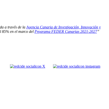
da a través de la
Agencia Canaria de Investigación, Innovación y
el 85% en el marco del
Programa FEDER Canarias 2021-2027
”
olítica de Cookies |
Política LOPD
|
Nota legal
|
Política de privacidad