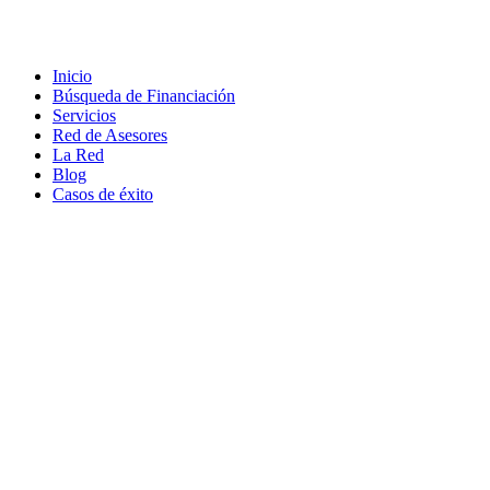
Contacto
|
Política de Cookies |
Política LOPD
|
Nota legal
|
Política
de privacidad
Inicio
Búsqueda de Financiación
Servicios
Red de Asesores
La Red
Blog
Casos de éxito