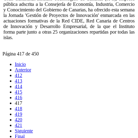
pública adscrita a la Consejería de Economía, Industria, Comercio
y Conocimiento del Gobierno de Canarias, ha ofrecido esta semana
la Jornada 'Gestión de Proyectos de Innovación' enmarcada en las
actuaciones formativas de la Red CIDE, Red Canaria de Centros
de Innovación y Desarrollo Empresarial, de la que el Instituto
forma parte junto a otras 25 organizaciones repartidas por todas las
islas.
Página 417 de 450
Inicio
Anterior
412
413
414
415
416
417
418
419
420
421
Siguiente
Final