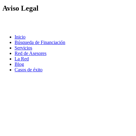
Aviso
Legal
Contacto
|
Política de Cookies |
Política LOPD
|
Nota legal
|
Política
de privacidad
Inicio
Búsqueda de Financiación
Servicios
Red de Asesores
La Red
Blog
Casos de éxito