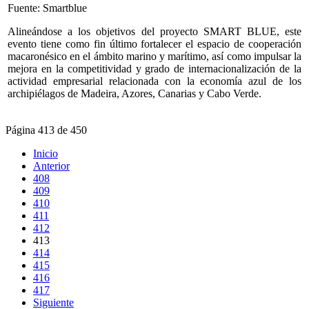
Fuente: Smartblue
Alineándose a los objetivos del proyecto SMART BLUE, este
evento tiene como fin último fortalecer el espacio de cooperación
macaronésico en el ámbito marino y marítimo, así como impulsar la
mejora en la competitividad y grado de internacionalización de la
actividad empresarial relacionada con la economía azul de los
archipiélagos de Madeira, Azores, Canarias y Cabo Verde.
Página 413 de 450
Inicio
Anterior
408
409
410
411
412
413
414
415
416
417
Siguiente