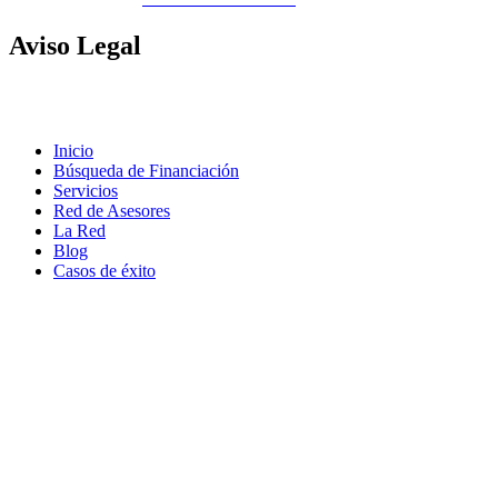
Aviso
Legal
Contacto
|
Política de Cookies |
Política LOPD
|
Nota legal
|
Política
de privacidad
Inicio
Búsqueda de Financiación
Servicios
Red de Asesores
La Red
Blog
Casos de éxito