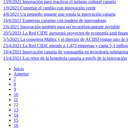
13/9/2021 Innovación para reactivar el turismo cultural canario
1/9/2021 Construir el cambio con innovación verde
4/8/2021 Un pequeño gigante que rotula la innovación canaria
16/6/2021 Empresas canarias con madera de innovadoras
2/6/2021 Innovación también para ser tecnológicamente invisible
20/5/2021 La Red CIDE asesorará proyectos de economía azul finan
5/5/2021 La consejera Máñez y el director de ACIISI visitan uno de 
23/4/2021 La Red CIDE atiende a 1.473 empresas y capta 5,3 millone
19/4/2021 Innovación canaria de vanguardia en tecnología submarin
13/4/2021 Los retos de la hostelería canaria a través de la innovación
Inicio
Anterior
7
8
9
10
11
12
13
14
15
16