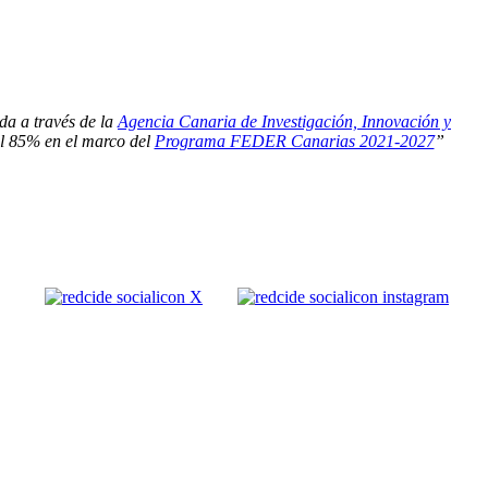
da a través de la
Agencia Canaria de Investigación, Innovación y
el 85% en el marco del
Programa FEDER Canarias 2021-2027
”
olítica de Cookies |
Política LOPD
|
Nota legal
|
Política de privacidad