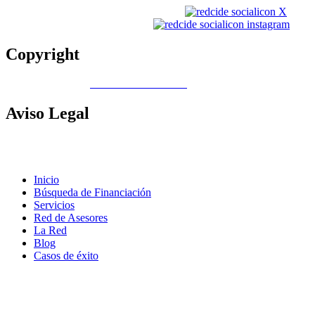
Copyright
Copyright © 2026
Gobierno de Canarias
Aviso
Legal
Contacto
|
Política de Cookies |
Política LOPD
|
Nota legal
|
Política
de privacidad
Inicio
Búsqueda de Financiación
Servicios
Red de Asesores
La Red
Blog
Casos de éxito