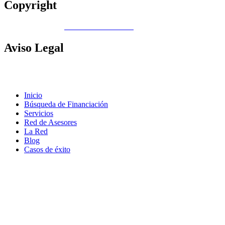
Copyright
Copyright © 2026
Gobierno de Canarias
Aviso
Legal
Contacto
|
Política de Cookies |
Política LOPD
|
Nota legal
|
Política
de privacidad
Inicio
Búsqueda de Financiación
Servicios
Red de Asesores
La Red
Blog
Casos de éxito