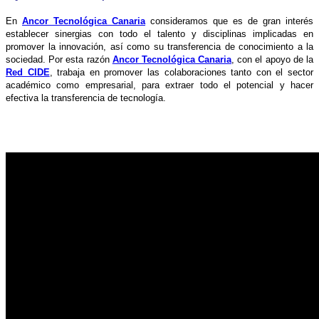
En
Ancor Tecnológica Canaria
consideramos que es de gran interés
establecer sinergias con todo el talento y disciplinas implicadas en
promover la innovación, así como su transferencia de conocimiento a la
sociedad. Por esta razón
Ancor Tecnológica Canaria
, con el apoyo de la
Red CIDE
, trabaja
en promover las colaboraciones tanto con el sector
académico como empresarial, para extraer todo el potencial y hacer
efectiva la transferencia de tecnología.