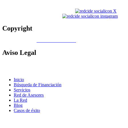
Copyright
Copyright © 2026
Gobierno de Canarias
Aviso
Legal
Contacto
|
Política de Cookies |
Política LOPD
|
Nota legal
|
Política
de privacidad
Inicio
Búsqueda de Financiación
Servicios
Red de Asesores
La Red
Blog
Casos de éxito